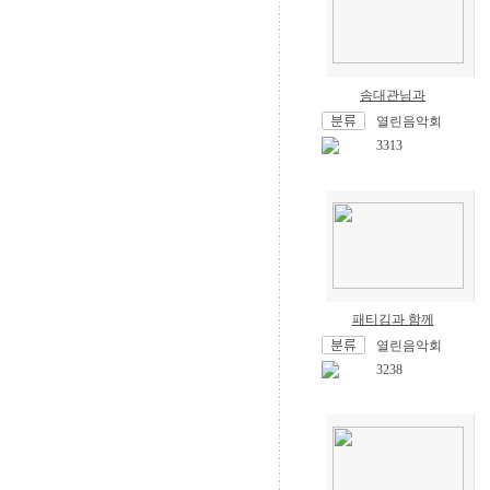
송대관님과
열린음악회
3313
패티김과 함께
열린음악회
3238