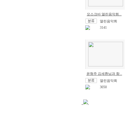
모스크바 열린음악회...
열린음악회
3141
윤형주 김세환님과 함...
열린음악회
3050