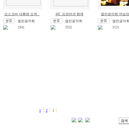
모스크바 대통령 오케...
MC 김경란과 함께
열린음악회 연습
열린음악회
열린음악회
열린음악
3341
3555
3131
1
2
3