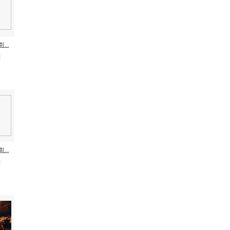
..
회
..
회