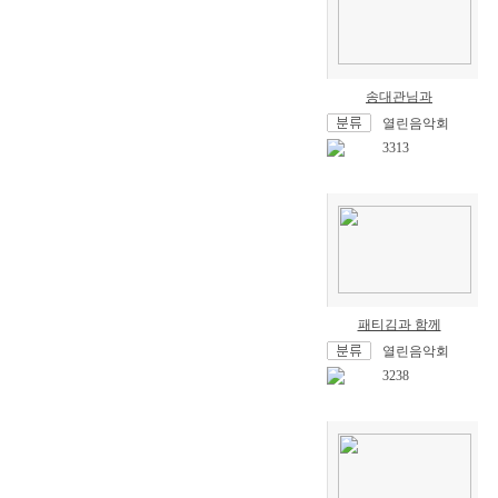
송대관님과
열린음악회
3313
패티김과 함께
열린음악회
3238